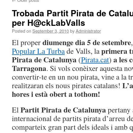
Trobada Partit Pirata de Catal
per H@ckLabValls
Posted on
September 3, 2010
by
Administrator
diumenge dia 5 de setembre
El proper
primera t
Popular La Turba
de Valls, la
Pirata de Catalunya
a les
(
Pirata.cat
)
Tarragona
. Si vols conèixer aquesta nov
convertir-te en un nou pirata, vine a la
L’a
realitzaran els nous pirates catalans!
hores i està obert a tothom!
Partit Pirata de Catalunya
El
pertany 
internacional de partits pirata d’arreu 
comparteix gran part dels ideals i amb q