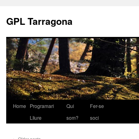
Skip
to
GPL Tarragona
content
Home
Programari
Qui
Fer-se
Lliure
som?
soci
←
Older posts